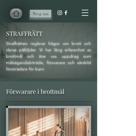
Ring oss
STRAFFRÄTT
Straffrätten reglerar frågor om brott och
deras påföljder. Vi har lång erfarenhet av
brottmål och åtar oss uppdrag som
målsägandebiträde, försvarare och särskild
företrädare för barn.
Försvarare i brottmål