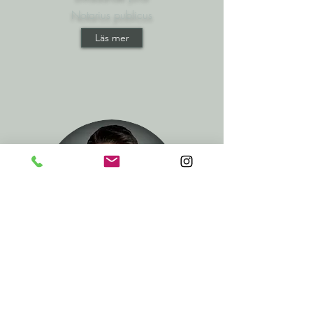
Notarius publicus
Läs mer
DARDAN GERXHALIU
Advokat