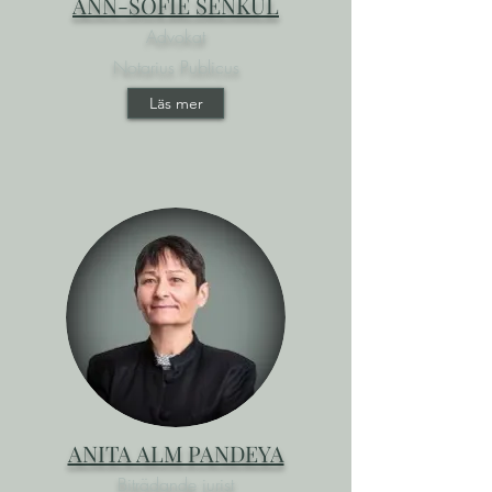
ANN-SOFIE SENKUL
Advokat
Notarius Publicus
Läs mer
ANITA ALM PANDEYA
Biträdande jurist